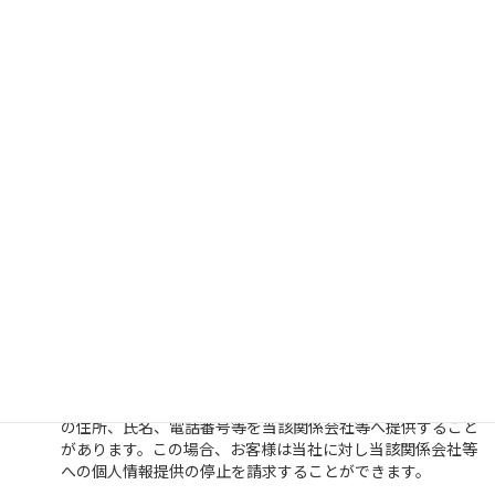
4、個人情報の提供
当社は、次の場合を除き、お客様の個人情報を第三者に開示
または提供しません。
お客様の同意がある場合
法令に基づく場合
人の生命、身体又は財産の保護のために必要であっ
て、お客様の同意を取ることが困難な場合
利用目的の達成に必要な範囲で、個人情報の取り扱い
を委託する場合
合併、会社分割、営業譲渡その他の事由によって事業
の承継が行われる場合
当社は、上記（1）に関わらず、お客様へのサービス提供、
お問い合わせ等への対応に関して、当社の関係会社や代理店
より対応させて頂くことが適切と判断される場合に、お客様
の住所、氏名、電話番号等を当該関係会社等へ提供すること
があります。この場合、お客様は当社に対し当該関係会社等
への個人情報提供の停止を請求することができます。